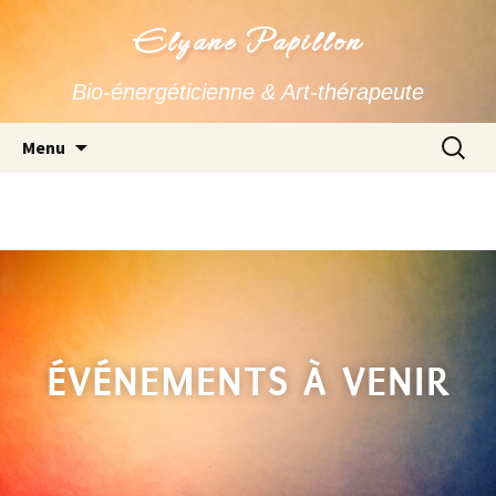
Elyane Papillon
Bio-énergéticienne & Art-thérapeute
Menu
ÉVÉNEMENTS À VENIR