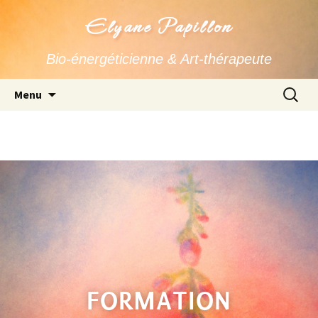
Elyane Papillon
Bio-énergéticienne & Art-thérapeute
Menu
FORMATION